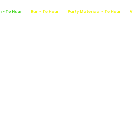
n - Te Huur
Run - Te Huur
Party Materiaal - Te Huur
V