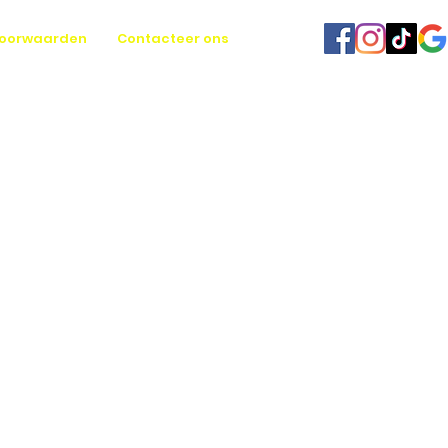
oorwaarden
Contacteer ons