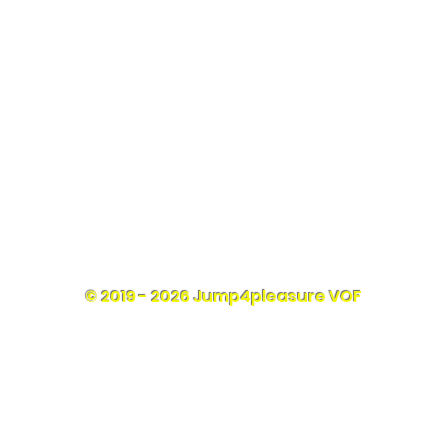
© 2019 - 2026 Jump4pleasure VOF