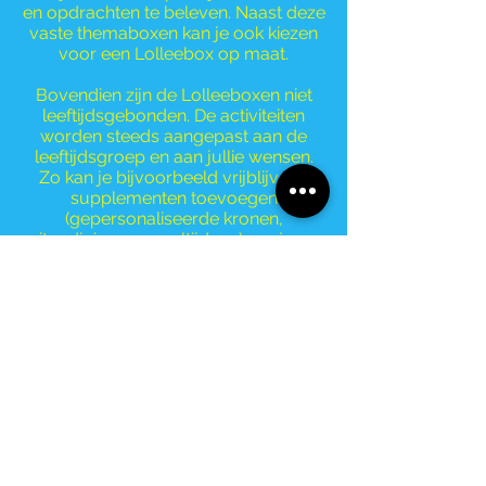
en opdrachten te beleven. Naast deze
vaste themaboxen kan je ook kiezen
voor een Lolleebox op maat.
Bovendien zijn de Lolleeboxen niet
leeftijdsgebonden. De activiteiten
worden steeds aangepast aan de
leeftijdsgroep en aan jullie wensen.
Zo kan je bijvoorbeeld vrijblijvend
supplementen toevoegen
(gepersonaliseerde kronen,
uitnodigingen, maaltijden...) om jouw
feestje nog onvergetelijker te maken.
De box van lollee en de
springkastelen van jump4pleasure is
de sleutel tot een geweldig feest!