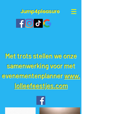
Jump4pleasure
Met trots stellen we onze
samenwerking voor met
evenementenplanner
www.
lolleefeestjes.com